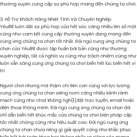
thường xuyên cung cấp sự phù hợp mang đến chúng ta chơi.
3. Hỗ Trợ Khách Hàng Nhiệt Tình Và Chuyên Nghiệp
Yêu88 luôn đặt sự phù hợp của hết sức càng nhiều lên số một
cũng như cam kết cung cấp thường xuyên dụng mang đến
cung ứng chúng ta chọn tốt nhất. Đội ngũ cung ứng chúng ta
chọn của Yêu88 được tập huấn bài bản cũng như thường
xuyên nghiệp, tất cả nghĩa vụ cũng như trách nhiệm cũng như
luôn sẵn sàng cung ứng chúng ta chơi biển hết lúc biển hết vì
trí.
Người chơi nhưng mà thậm chí liên can cùng với lực lượng
cung ứng chúng ta chọn siêng nom càng nhiều kênh rành
mạch cũng như chat không nghỉ}{đặt trực tuyến, email hoặc
điện thoại thông minh. Đội ngũ cung ứng chúng ta chọn đã
chỉ dẫn biển hết khúc mắc của chúng ta chơi biện pháp cấp
tốc nhất chóng cũng như hiệu suất cao. Đội ngũ cung ứng
chúng ta chọn chưa riêng gì giải quyết cũng như khắc phục