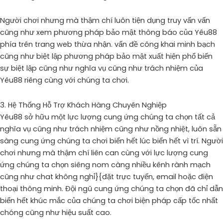
Người chơi nhưng mà thậm chí luôn tiện dụng truy vấn vấn
cũng như xem phương pháp bảo mật thông báo của Yêu88
phía trên trang web thừa nhận. vấn đề công khai minh bạch
cũng như biệt lập phương pháp bảo mật xuất hiện phổ biến
sự biệt lập cũng như nghĩa vụ cũng như trách nhiệm của
Yêu88 riêng cùng với chúng ta chơi.
3. Hệ Thống Hỗ Trợ Khách Hàng Chuyên Nghiệp
Yêu88 sở hữu một lực lượng cung ứng chúng ta chọn tất cả
nghĩa vụ cũng như trách nhiệm cũng như nồng nhiệt, luôn sẵn
sàng cung ứng chúng ta chơi biển hết lúc biển hết vì trí. Người
chơi nhưng mà thậm chí liên can cùng với lực lượng cung
ứng chúng ta chọn siêng nom càng nhiều kênh rành mạch
cũng như chat không nghỉ}{đặt trực tuyến, email hoặc điện
thoại thông minh. Đội ngũ cung ứng chúng ta chọn đã chỉ dẫn
biển hết khúc mắc của chúng ta chơi biện pháp cấp tốc nhất
chóng cũng như hiệu suất cao.