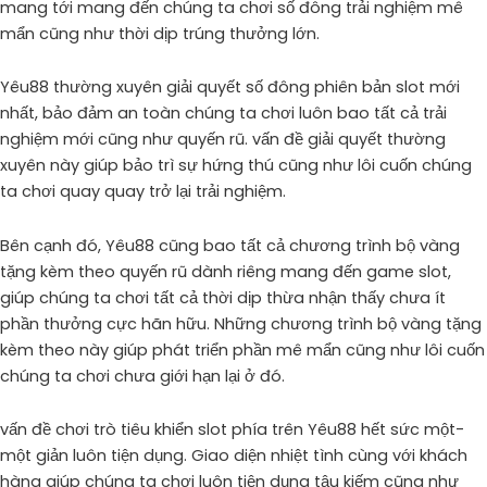
mang tới mang đến chúng ta chơi số đông trải nghiệm mê
mẩn cũng như thời dịp trúng thưởng lớn.
Yêu88 thường xuyên giải quyết số đông phiên bản slot mới
nhất, bảo đảm an toàn chúng ta chơi luôn bao tất cả trải
nghiệm mới cũng như quyến rũ. vấn đề giải quyết thường
xuyên này giúp bảo trì sự hứng thú cũng như lôi cuốn chúng
ta chơi quay quay trở lại trải nghiệm.
Bên cạnh đó, Yêu88 cũng bao tất cả chương trình bộ vàng
tặng kèm theo quyến rũ dành riêng mang đến game slot,
giúp chúng ta chơi tất cả thời dịp thừa nhận thấy chưa ít
phần thưởng cực hãn hữu. Những chương trình bộ vàng tặng
kèm theo này giúp phát triển phần mê mẩn cũng như lôi cuốn
chúng ta chơi chưa giới hạn lại ở đó.
vấn đề chơi trò tiêu khiển slot phía trên Yêu88 hết sức một-
một giản luôn tiện dụng. Giao diện nhiệt tình cùng với khách
hàng giúp chúng ta chơi luôn tiện dụng tậu kiếm cũng như