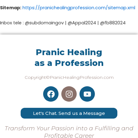
Sitemap:
https://pranichealingprofession.com/sitemap.xml
Inbox tele : @subdomaingov | @Appal2024 | @fb882024
Pranic Healing
as a Profession
Copyright©PranicHealingProfession.com
F
I
Y
a
n
o
c
s
u
e
t
t
Let's Chat. Send us a Message
b
a
u
o
g
b
Transform Your Passion into a Fulfilling and
o
r
e
Profitable Career