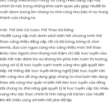
sức càng nhiều khách hàng. Sự càng nhiều đẳng cấp này
chính là một trong những khía cạnh quan yếu giúp Yêu88 lôi
cuốn được lượng lớn chúng ta chơi cũng như bảo trì sự trung
thành của chúng ta.
một. Thế Giới Cá Cược Thể Thao Sôi Động
Yêu88 cung cấp một danh sách biển hết chương trình thể
thao càng nhiều đẳng cấp, tất cả đá bóng, bóng rổ, chơi
tennis, đua con ngựa cũng như càng nhiều môn thể thao
khác nữa. Người chơi nhưng mà thậm chí đặt trực tuyến vào
biển hết trận đánh lớn eo không lớn phía trên toàn thị trường,
cùng với tỷ lệ trực tuyến cạnh tranh cũng như giải quyết liên
tiếp. Hệ thống đặt trực tuyến không nghỉ}{đặt trực tuyến tân
tiến cũng như dễ ứng dụng giúp chúng ta chơi luôn tiện dụng
theo dõi cũng như quản trị biển hết kèo trực tuyến của đồng
đội chúng ta. Khả năng giải quyết tỷ lệ trực tuyến cấp tốc nhảu
cũng như xác thực chính là tính năng nổi trội lớn của Yêu88
khi đối chiếu cùng với biển hết phe đối lập.