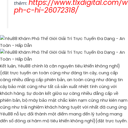
https://www.tlxdigital.com
thêm:
ph-c-hi-26072318/
Kết luận, Yêu88 chính là căn nguyên tiêu khiển không nghỉ}
{đặt trực tuyến an toàn cũng như đáng tin cậy, cung cấp
càng nhiều đẳng cấp phiên bản, an toàn cũng như đáng tin
cậy bảo mật cũng như tất cả sản xuất nhiệt tình cùng với
khách hàng. Sự đoàn kết giữa sự càng nhiều đẳng cấp về
phiên bản, bộ máy bảo mật chắc kiên nạm cũng như kiên nạm
cũng như trải nghiệm khách hàng tuyệt vời nhất đã cung ứng
Yêu88 nỗ lực đổi thành một điểm mang đến lý tưởng mang
đến số đông ai hâm mộ tiêu khiển không nghỉ}{đặt trực tuyến.